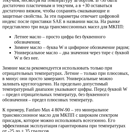
текучим, несмотря на температуру за бортом. В -30 быть
достаточно пластичным и текучим, а в +30 оставаться
достаточно вязким, чтобы сохранять смазывающие и
защитные свойства. За эти параметры отвечает цифровой
индекс после приставки SAE в названии масла. На рынке
представлено три вида трансмиссионных масел для МКПП:
Летнее масло – просто цифра без буквенного
обозначения;
Зимнее масло – буква W и цифирное обозначение рядом;
Универсальное масло – два значения через тире с буквой
W и без нее.
Зимние масла рекомендуется использовать только при
отрицательных температурах. Летние – только при плюсовых,
в минус они просто замерзают. Универсальные можно
заливать круглогодично. На предельно допустимый
температурный диапазон указывают цифры. Перед буквой W
– предел отрицательных температур, без буквенного
обозначения – предел плюсовых температур.
К примеру, Fanfaro Max 4 80W-90 – это минеральное
трансмиссионное масло для МКПП с широким спектром
присадок, которое можно использовать всесезонно. Его
эффективная эксплуатация гарантирована при температурах
от -25 до + 35 градусов.