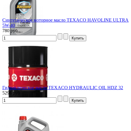
Синтетическое моторное масло TEXACO HAVOLINE ULTRA
5W-40
780 руб
Гидравлическое масло TEXACO HYDRAULIC OIL HDZ 32
5298 руб