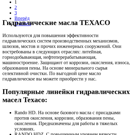
1
2
3
Вперёд
Гидравлические масла TEXACO
В конец
Используются для повышения эффективности
гидравлических систем производственных механизмов,
шлюзов, мостов и прочих инженерных сооружений. Они
востребованы в следующих отраслях: литейная,
горнодобывающая, нефтеперерабатывающая,
машиностроение. Защищают от коррозии, окисления, износа,
образования пены. На основе минерального сырья
селективной очистки. По выгодной цене масло
гидравлическое вы можете приобрести у нас.
Популярные линейки гидравлических
масел Texaco:
Rando HD. На основе базового масла с присадками
против окисления, коррозии, образования пены,
окисления. Предназначены для работы в тяжелых
условиях.
RANDO HDZ. С повышенным уровнем вязкости.